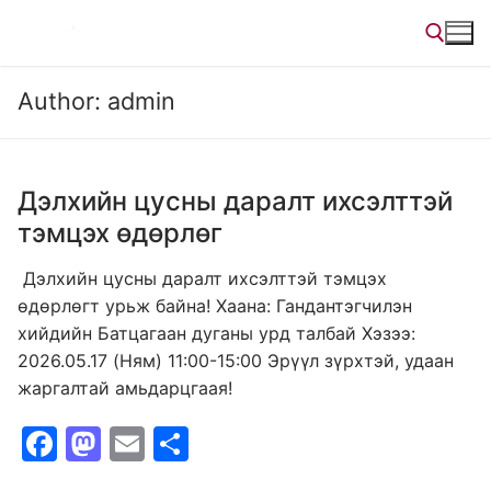
Skip
to
content
Author:
admin
Search for:
Дэлхийн цусны даралт ихсэлттэй
тэмцэх өдөрлөг
Дэлхийн цусны даралт ихсэлттэй тэмцэх
өдөрлөгт урьж байна! Хаана: Гандантэгчилэн
хийдийн Батцагаан дуганы урд талбай Хэзээ:
2026.05.17 (Ням) 11:00-15:00 Эрүүл зүрхтэй, удаан
жаргалтай амьдарцгаая!
F
M
E
S
a
a
m
h