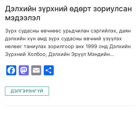
o
o
Дэлхийн зүрхний өдөрт зориулсан
o
n
мэдээлэл
k
Зүрх судасны өвчнөөс урьдчилан сэргийлэх, даян
дэлхийн хүн амд зүрх судасны өвчний үзүүлэх
нөлөөг таниулах зорилгоор анх 1999 онд Дэлхийн
Зүрхний Холбоо, Дэлхийн Эрүүл Мэндийн…
F
M
E
S
a
a
m
h
c
st
ai
ar
ДЭЛГЭРЭНГҮЙ
e
o
l
e
b
d
o
o
o
n