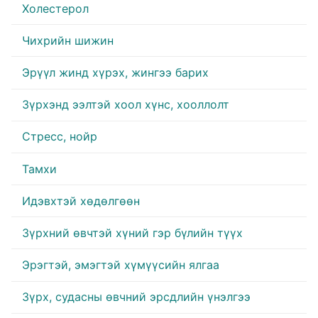
Холестерол
Чихрийн шижин
Эрүүл жинд хүрэх, жингээ барих
Зүрхэнд ээлтэй хоол хүнс, хооллолт
Стресс, нойр
Тамхи
Идэвхтэй хөдөлгөөн
Зүрхний өвчтэй хүний гэр бүлийн түүх
Эрэгтэй, эмэгтэй хүмүүсийн ялгаа
Зүрх, судасны өвчний эрсдлийн үнэлгээ