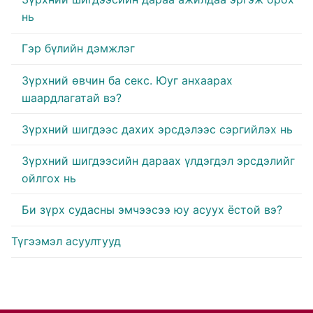
нь
Гэр бүлийн дэмжлэг
Зүрхний өвчин ба секс. Юуг анхаарах
шаардлагатай вэ?
Зүрхний шигдээс дахих эрсдэлээс сэргийлэх нь
Зүрхний шигдээсийн дараах үлдэгдэл эрсдэлийг
ойлгох нь
Би зүрх судасны эмчээсээ юу асуух ёстой вэ?
Түгээмэл асуултууд