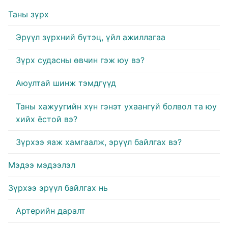
k
Таны зүрх
Эрүүл зүрхний бүтэц, үйл ажиллагаа
Зүрх судасны өвчин гэж юу вэ?
Аюултай шинж тэмдгүүд
Таны хажуугийн хүн гэнэт ухаангүй болвол та юу
хийх ёстой вэ?
Зүрхээ яаж хамгаалж, эрүүл байлгах вэ?
Мэдээ мэдээлэл
Зүрхээ эрүүл байлгах нь
Артерийн даралт