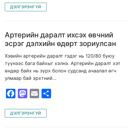
c
st
ai
ar
ДЭЛГЭРЭНГҮЙ
e
o
l
e
b
d
o
o
Артерийн даралт ихсэх өвчний
o
n
эсрэг дэлхийн өдөрт зориулсан
k
Хэвийн артерийн даралт гэдэг нь 120/80 буюу
түүнээс бага байхыг хэлнэ. Артерийн даралт хэт
өндөр байх нь зүрх болон судсанд ачаалал өгч
улмаар бай эрхтний…
F
M
E
S
a
a
m
h
c
st
ai
ar
ДЭЛГЭРЭНГҮЙ
e
o
l
e
b
d