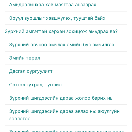
Амьдралынхаа хэв маягтаа анзаарах
Эрүүл зуршлыг хэвшүүлэх, тууштай байх
Зүрхний эмгэгтэй хэрхэн зохицож амьдрах вэ?
Зүрхний өвчнөө эмчлэх эмийн бус эмчилгээ
Эмийн төрөл
Дасгал сургуулилт
Сэтгэл гутрал, түгшил
Зүрхний шигдээсийн дараа жолоо барих нь
Зүрхний шигдээсийн дараа аялах нь: аюулгүйн
зөвлөгөө
Зүрхний шигдээсийн дараа ажилдаа эргэж орох