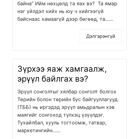
байна” Ийм нөхцөлд та яах вэ? Та ямар
нэг үйлдэл хийх нь юу ч хийгээгүй
байснаас хамаагүй дээр бөгөөд, та…...
Дэлгэрэнгүй
Зүрхээ яаж хамгаалж,
эрүүл байлгах вэ?
Эрүүл сонголтыг хялбар сонголт болгох
Төрийн болон төрийн бус байгууллагууд
(ТББ) нь иргэдэд эрүүл амьдралын хэв
маягийг сонгоход түлхэц үзүүлдэг.
Тухайлбал, хууль тогтоомж, татвар,
маркетингийн…...