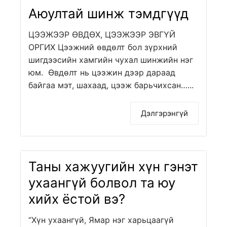
Аюултай шинж тэмдгүүд
ЦЭЭЖЭЭР ӨВДӨХ, ЦЭЭЖЭЭР ЭВГҮЙ
ОРГИХ Цээжний өвдөлт бол зүрхний
шигдээсийн хамгийн чухал шинжийн нэг
юм. Өвдөлт нь цээжин дээр дараад
байгаа мэт, шахаад, цээж барьчихсан…...
Дэлгэрэнгүй
Таны хажуугийн хүн гэнэт
ухаангүй болвол та юу
хийх ёстой вэ?
“Хүн ухаангүй, Ямар нэг харьцаагүй