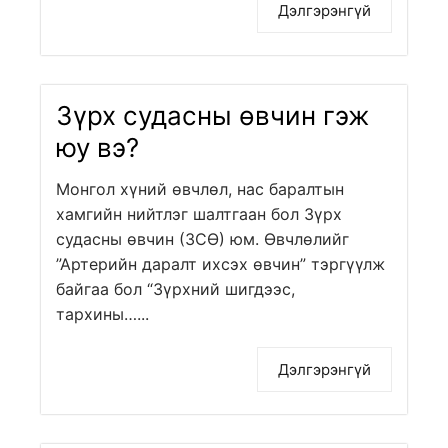
Дэлгэрэнгүй
Зүрх судасны өвчин гэж
юу вэ?
Монгол хүний өвчлөл, нас баралтын
хамгийн нийтлэг шалтгаан бол Зүрх
судасны өвчин (ЗСӨ) юм. Өвчлөлийг
”Артерийн даралт ихсэх өвчин” тэргүүлж
байгаа бол “Зүрхний шигдээс,
тархины…...
Дэлгэрэнгүй