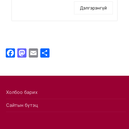
Дэлгэрэнгүй
Facebook
Mastodon
Email
Share
Холбоо барих
Сайтын бүтэц