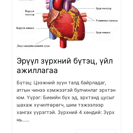
Эрүүл зүрхний бүтэц, үйл
ажиллагаа
Бүтэц: Цээжний зүүн талд байрладаг,
атгын чинээ хэмжээтэй булчинлаг эрхтэн
юм. Үүрэг: Биеийн бүх эд, эрхтэнд цусыг
шахаж хүчилтөрөгч, шим тэжээлээр
хангах үүрэгтэй. Зүрхний 4 хөндий: Зүрх
нь…...