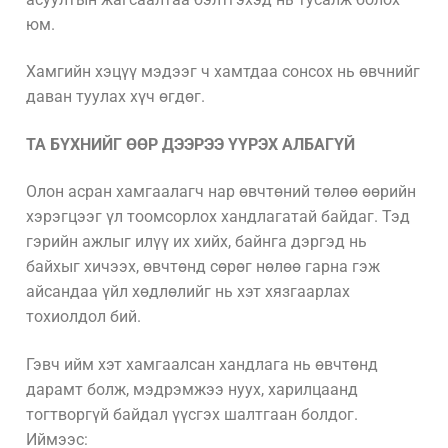
юм.
Хамгийн хэцүү мэдээг ч хамтдаа сонсох нь өвчнийг
даван туулах хүч өгдөг.
ТА БҮХНИЙГ ӨӨР ДЭЭРЭЭ ҮҮРЭХ АЛБАГҮЙ
Олон асран хамгаалагч нар өвчтөний төлөө өөрийн
хэрэгцээг үл тоомсорлох хандлагатай байдаг. Тэд
гэрийн ажлыг илүү их хийх, байнга дэргэд нь
байхыг хичээх, өвчтөнд сөрөг нөлөө гарна гэж
айсандаа үйл хөдлөлийг нь хэт хязгаарлах
тохиолдол бий.
Гэвч ийм хэт хамгаалсан хандлага нь өвчтөнд
дарамт болж, мэдрэмжээ нуух, харилцаанд
тогтворгүй байдал үүсгэх шалтгаан болдог.
Иймээс: