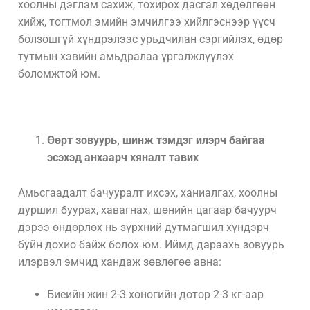
хоолны дэглэм сахиж, тохирох дасгал хөдөлгөөн
хийж, тогтмол эмийн эмчилгээ хийлгэснээр үүсч
болзошгүй хүндрэлээс урьдчилан сэргийлэх, өдөр
тутмын хэвийн амьдралаа үргэлжлүүлэх
боломжтой юм.
Өөрт зовуурь, шинж тэмдэг илэрч байгаа
эсэхэд анхаарч хяналт тавих
Амьсгаадалт бачууралт ихсэх, ханиалгах, хоолны
дуршил буурах, хавагнах, шөнийн цагаар бачуурч
дэрээ өндөрлөх нь зүрхний дутмагшил хүндэрч
буйн дохио байж болох юм. Иймд дараахь зовуурь
илэрвэл эмчид хандаж зөвлөгөө авна:
Биеийн жин 2-3 хоногийн дотор 2-3 кг-аар