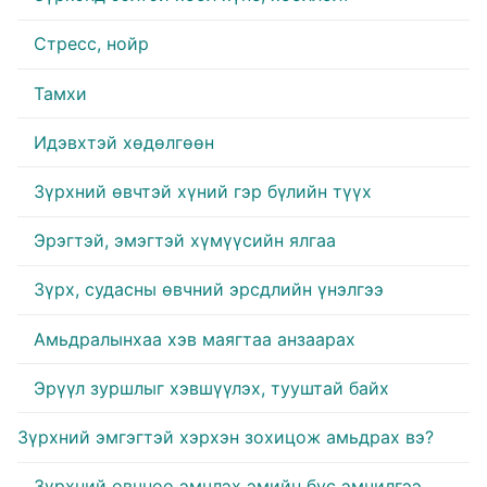
Стресс, нойр
Тамхи
Идэвхтэй хөдөлгөөн
Зүрхний өвчтэй хүний гэр бүлийн түүх
Эрэгтэй, эмэгтэй хүмүүсийн ялгаа
Зүрх, судасны өвчний эрсдлийн үнэлгээ
Амьдралынхаа хэв маягтаа анзаарах
Эрүүл зуршлыг хэвшүүлэх, тууштай байх
Зүрхний эмгэгтэй хэрхэн зохицож амьдрах вэ?
Зүрхний өвчнөө эмчлэх эмийн бус эмчилгээ