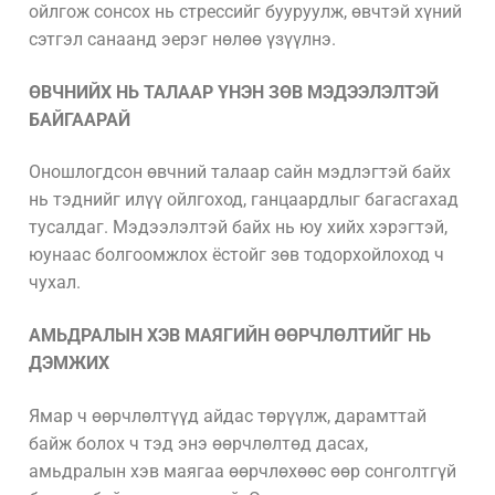
ойлгож сонсох нь стрессийг бууруулж, өвчтэй хүний
сэтгэл санаанд эерэг нөлөө үзүүлнэ.
ӨВЧНИЙХ НЬ ТАЛААР ҮНЭН ЗӨВ МЭДЭЭЛЭЛТЭЙ
БАЙГААРАЙ
Оношлогдсон өвчний талаар сайн мэдлэгтэй байх
нь тэднийг илүү ойлгоход, ганцаардлыг багасгахад
тусалдаг. Мэдээлэлтэй байх нь юу хийх хэрэгтэй,
юунаас болгоомжлох ёстойг зөв тодорхойлоход ч
чухал.
АМЬДРАЛЫН ХЭВ МАЯГИЙН ӨӨРЧЛӨЛТИЙГ НЬ
ДЭМЖИХ
Ямар ч өөрчлөлтүүд айдас төрүүлж, дарамттай
байж болох ч тэд энэ өөрчлөлтөд дасах,
амьдралын хэв маягаа өөрчлөхөөс өөр сонголтгүй