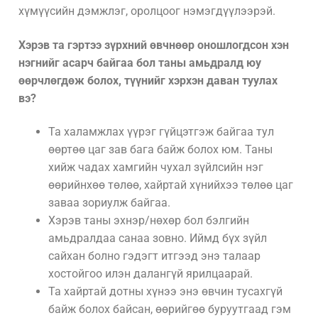
хүмүүсийн дэмжлэг, оролцоог нэмэгдүүлээрэй.
Хэрэв та гэртээ зүрхний өвчнөөр оношлогдсон хэн
нэгнийг асарч байгаа бол таны амьдралд юу
өөрчлөгдөж болох, түүнийг хэрхэн даван туулах
вэ?
Та халамжлах үүрэг гүйцэтгэж байгаа тул
өөртөө цаг зав бага байж болох юм. Таны
хийж чадах хамгийн чухал зүйлсийн нэг
өөрийнхөө төлөө, хайртай хүнийхээ төлөө цаг
заваа зориулж байгаа.
Хэрэв таны эхнэр/нөхөр бол бэлгийн
амьдралдаа санаа зовно. Иймд бүх зүйл
сайхан болно гэдэгт итгээд энэ талаар
хостойгоо илэн далангүй ярилцаарай.
Та хайртай дотны хүнээ энэ өвчин тусахгүй
байж болох байсан, өөрийгөө буруутгаад гэм