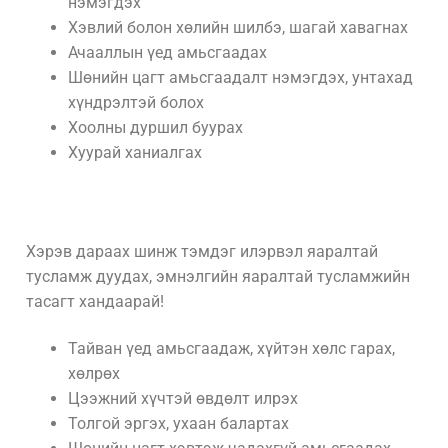
нэмэгдэх
Хэвлий болон хөлийн шилбэ, шагай хавагнах
Ачааллын үед амьсгаадах
Шөнийн цагт амьсгаадалт нэмэгдэх, унтахад
хүндрэлтэй болох
Хоолны дуршил буурах
Хуурай ханиалгах
Хэрэв дараах шинж тэмдэг илэрвэл яаралтай
тусламж дуудах, эмнэлгийн яаралтай тусламжийн
тасагт хандаарай!
Тайван үед амьсгаадаж, хүйтэн хөлс гарах,
хөлрөх
Цээжний хүчтэй өвдөлт илрэх
Толгой эргэх, ухаан балартах