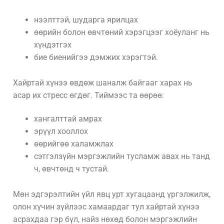
нээлттэй, шударга ярилцах
өөрийн болон өвчтөний хэрэгцээг хоёуланг нь
хүндэтгэх
бие биенийгээ дэмжих хэрэгтэй.
Хайртай хүнээ өвдөж шаналж байгааг харах нь
асар их стресс өгдөг. Тиймээс та өөрөө:
хангалттай амрах
эрүүл хооллох
өөрийгөө халамжлах
сэтгэлзүйн мэргэжлийн тусламж авах нь танд
ч, өвчтөнд ч тустай.
Мөн эдгэрэлтийн үйл явц урт хугацаанд үргэлжилж,
олон хүчин зүйлээс хамаардаг тул хайртай хүнээ
асрахдаа гэр бүл, найз нөхөд болон мэргэжлийн