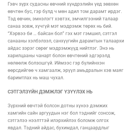
Гэвч зүрх судасны өвчний хүндрэлийн үед зөвхөн
өвчтөн бус, гэр бүлд ч мөн адил том дарамт ирдэг.
Тэд өвчин, эмнэлэгт хэвтэх, эмчилгээний талаар
санаа зовж, хүчгүй мэт мэдрэмж төрөх нь бий.
“Хэрвээ би … байсан бол” гэх мэт гэмшил, сэтгэл
санааны хэлбэлзэл, санхүүгийн дарамтын талаархи
айдас зэрэг сөрөг мэдрэмжүүд нийтлэг. Энэ нь
харилцааны чанарт болон өвчтөний эдгэрэлд
нөлөөлж болзошгүй. Иймээс гэр бүлийнхэн
өөрсдийгөө ч хамгаалж, эрүүл амьдралын хэв маяг
баримтлах нь маш чухал.
СЭТГЭЛЗҮЙН ДЭМЖЛЭГ ҮЗҮҮЛЭХ НЬ
Зүрхний өвчтэй болсон дотны хүнээ дэмжих
хамгийн сайн аргуудын нэг бол тэднийг сонсож,
сэтгэлээ нээлттэй илэрхийлэх боломж олгох
явдал. Тэдний айдас, бухимдал, ганцаардлыг