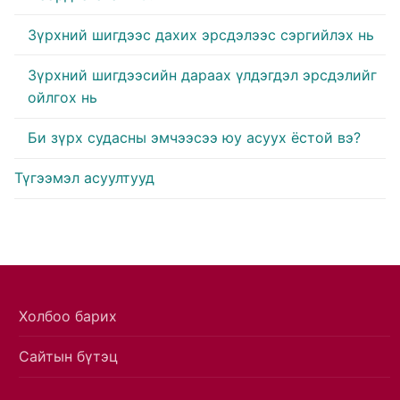
Зүрхний шигдээс дахих эрсдэлээс сэргийлэх нь
Зүрхний шигдээсийн дараах үлдэгдэл эрсдэлийг
ойлгох нь
Би зүрх судасны эмчээсээ юу асуух ёстой вэ?
Түгээмэл асуултууд
Холбоо барих
Сайтын бүтэц