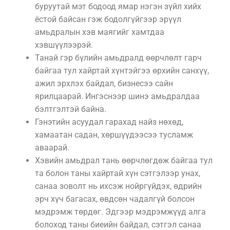
буруутай мэт бодоод ямар нэгэн зүйл хийх
ёстой байсан гэж бодолгүйгээр эрүүл
амьдралын хэв маягийг хамтдаа
хэвшүүлээрэй.
Танай гэр бүлийн амьдралд өөрчлөлт гарч
байгаа тул хайртай хүнтэйгээ өрхийн санхүү,
ажил эрхлэх байдал, бизнесээ сайн
ярилцаарай. Ингэснээр шинэ амьдралдаа
бэлтгэлтэй байна.
Гэнэтийн асуудал гарахад найз нөхөд,
хамаатан садан, хөршүүдээсээ тусламж
аваарай.
Хэвийн амьдрал тань өөрчлөгдөж байгаа тул
та болон таны хайртай хүн сэтгэлээр унах,
санаа зоволт нь ихсэж нойргүйдэх, өдрийн
эрч хүч багасах, өвдсөн чадалгүй болсон
мэдрэмж төрдөг. Эдгээр мэдрэмжүүд алга
болоход таны биеийн байдал, сэтгэл санаа