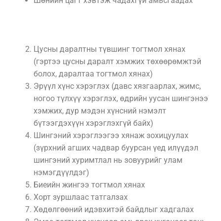
Шөнийн цагт хэвтэж чадахгүй амьсгаадах
Цусны даралтны түвшинг тогтмол хянах
(гэртээ цусны даралт хэмжих төхөөрөмжтэй
болох, даралтаа тогтмол хянах)
Эрүүл хүнс хэрэглэх (давс хязгаарлах, жимс,
ногоо түлхүү хэрэглэх, өдрийн уусан шингэнээ
хэмжих, дур мэдэн хүнсний нэмэлт
бүтээгдэхүүн хэрэглэхгүй байх)
Шингэний хэрэглээгээ хянаж зохицуулах
(зүрхний агших чадвар буурсан үед илүүдэл
шингэний хуримтлал нь зовуурийг улам
нэмэгдүүлдэг)
Биеийн жингээ тогтмол хянах
Хорт зуршлаас татгалзах
Хөдөлгөөний идэвхитэй байдлыг хадгалах