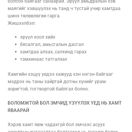
болсон байгааг санаарай. Эрүүл амьдралын хэв
маягийг хэвшүүлэх нь танд ч тустай учир хамтдаа
шинэ төлөвлөгөө гарга.
Жишээлбэл:
эрүүл хоол хийх
бясалгал, амьсгалын дасгал
хамтдаа алхах, салхинд гарах
тамхинаас татгалзах
Хамгийн хэцүү үедээ хажууд хэн нэгэн байгааг
мэдрэх нь таны хайртай дотны хүнийг урам
зоригтой, тогтвортой байлгах болно.
БОЛОМЖТОЙ БОЛ ЭМЧИД ҮЗҮҮЛЭХ ҮЕД НЬ ХАМТ
ЯВААРАЙ
Хэрэв хамт явж чадахгүй бол эмчээс асуух
асуултын жагсаалтаа бэлтгэхэд нь тусалж болох