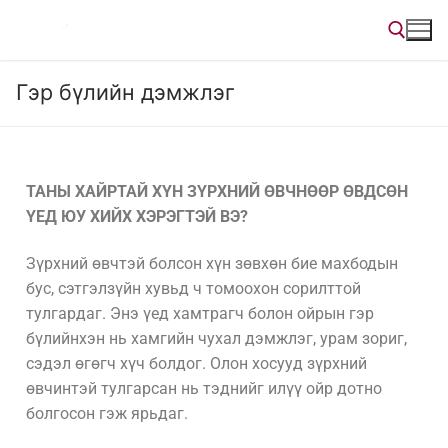
Гэр бүлийн дэмжлэг
ТАНЫ ХАЙРТАЙ ХҮН ЗҮРХНИЙ ӨВЧНӨӨР ӨВДСӨН
ҮЕД ЮУ ХИЙХ ХЭРЭГТЭЙ ВЭ?
Зүрхний өвчтэй болсон хүн зөвхөн бие махбодын
бус, сэтгэлзүйн хувьд ч томоохон сорилттой
тулгардаг. Энэ үед хамтрагч болон ойрын гэр
бүлийнхэн нь хамгийн чухал дэмжлэг, урам зориг,
сэдэл өгөгч хүч болдог. Олон хосууд зүрхний
өвчинтэй тулгарсан нь тэднийг илүү ойр дотно
болгосон гэж ярьдаг.