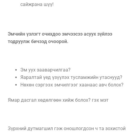
сайжрана шүү!
Эмчийн үзлэгт очихдоо эмчээсээ асуух зүйлээ
тодруулж бичээд очоорой.
Эм уух зааварчилгаа?
Яаралтай үед үзүүлэх тусламжийн утаснууд?
Нөхөн сэргээх эмчилгээг хаанаас авч болох?
Ямар дасгал хөдөлгөөн хийж болох? гэх мэт
Зүрхний дутмагшил гэж оношлогдсон ч та зохистой