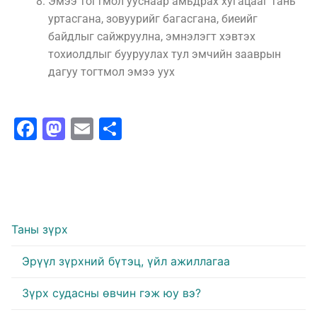
Эмээ тогтмол ууснаар амьдрах хугацааг тань
уртасгана, зовуурийг багасгана, биеийг
байдлыг сайжруулна, эмнэлэгт хэвтэх
тохиолдлыг бууруулах тул эмчийн зааврын
дагуу тогтмол эмээ уух
Facebook
Mastodon
Email
Share
Таны зүрх
Эрүүл зүрхний бүтэц, үйл ажиллагаа
Зүрх судасны өвчин гэж юу вэ?