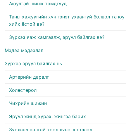
Аюултай шинж тэмдгүүд
Таны хажуугийн хүн гэнэт ухаангүй болвол та юу
хийх ёстой вэ?
Зүрхээ яаж хамгаалж, эрүүл байлгах вэ?
Мэдээ мэдээлэл
Зүрхээ эрүүл байлгах нь
Артерийн даралт
Холестерол
Чихрийн шижин
Эрүүл жинд хүрэх, жингээ барих
Зүрхэнд ээлтэй хоол хүнс, хооллолт