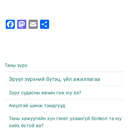
Facebook
Mastodon
Email
Share
Таны зүрх
Эрүүл зүрхний бүтэц, үйл ажиллагаа
Зүрх судасны өвчин гэж юу вэ?
Аюултай шинж тэмдгүүд
Таны хажуугийн хүн гэнэт ухаангүй болвол та юу
хийх ёстой вэ?