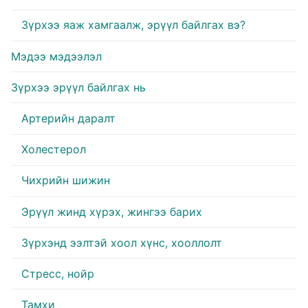
Зүрхээ яаж хамгаалж, эрүүл байлгах вэ?
Мэдээ мэдээлэл
Зүрхээ эрүүл байлгах нь
Артерийн даралт
Холестерол
Чихрийн шижин
Эрүүл жинд хүрэх, жингээ барих
Зүрхэнд ээлтэй хоол хүнс, хооллолт
Стресс, нойр
Тамхи