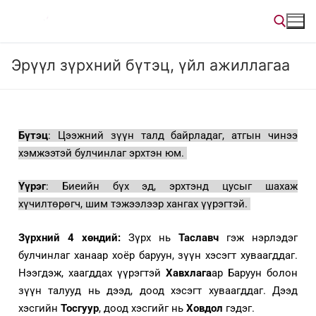
Эрүүл зүрхний бүтэц, үйл ажиллагаа
Бүтэц
: Цээжний зүүн талд байрладаг, атгын чинээ
хэмжээтэй булчинлаг эрхтэн юм.
Үүрэг
: Биеийн бүх эд, эрхтэнд цусыг шахаж
хүчилтөрөгч, шим тэжээлээр хангах үүрэгтэй.
Зүрхний 4 хөндий:
Зүрх нь
Таславч
гэж нэрлэдэг
булчинлаг ханаар хоёр баруун, зүүн хэсэгт хуваагддаг.
Нээгдэж, хаагддах үүрэгтэй
Хавхлага
ар Баруун болон
зүүн талууд нь дээд, доод хэсэгт хуваагддаг. Дээд
хэсгийн
Тосгуур
, доод хэсгийг нь
Ховдол
гэдэг.