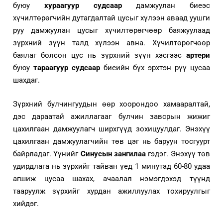
буюу
хураагуур
судсаар
дамжуулан биеэс
хүчилтөрөгчийн дутагдалтай цусыг хүлээн аваад уушги
руу дамжуулан цусыг хүчилтөрөгчөөр баяжуулаад
зүрхний зүүн талд хүлээн авна. Хүчилтөрөгчөөр
баялаг болсон цус нь зүрхний зүүн хэсгээс
артери
буюу
тараагуур судсаар
биеийн бүх эрхтэн рүү цусаа
шахдаг.
Зүрхний булчингуудын өөр хоорондоо хамааралтай,
дэс дараатай ажиллагааг булчин завсрын жижиг
цахилгаан дамжуулагч ширхгүүд зохицуулдаг. Энэхүү
цахилгаан дамжуулагчийн төв цэг нь баруун тосгуурт
байрладаг. Үүнийг
Синусын зангилаа
гэдэг. Энэхүү төв
удирдлага нь зүрхийг тайван үед 1 минутад 60-80 удаа
агшиж цусаа шахах, ачаалал нэмэгдэхэд түүнд
тааруулж зүрхийг хурдан ажиллуулах тохируулгыг
хийдэг.