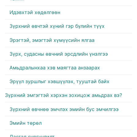
Идэвхтэй хөдөлгөөн
Зүрхний өвчтэй хүний гэр бүлийн түүх
Эрэгтэй, эмэгтэй хүмүүсийн ялгаа
Зүрх, судасны өвчний эрсдлийн үнэлгээ
Амьдралынхаа хэв маягтаа анзаарах
Эрүүл зуршлыг хэвшүүлэх, тууштай байх
Зүрхний эмгэгтэй хэрхэн зохицож амьдрах вэ?
Зүрхний өвчнөө эмчлэх эмийн бус эмчилгээ
Эмийн төрөл
Дасгал сургуулилт