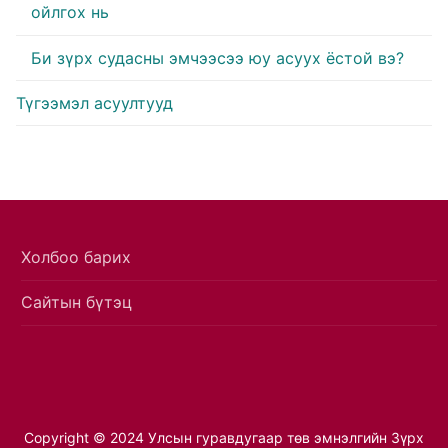
ойлгох нь
Би зүрх судасны эмчээсээ юу асуух ёстой вэ?
Түгээмэл асуултууд
Холбоо барих
Сайтын бүтэц
Copyright © 2024 Улсын гуравдугаар төв эмнэлгийн Зүрх