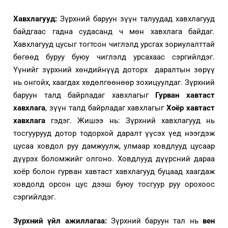
Хавхлагууд:
Зүрхний баруун зүүн талуудад хавхлагууд
байдгаас гадна судасанд ч мөн хавхлага байдаг.
Хавхлагууд цусыг тогтсон чиглэлд урсгах зориулалттай
бөгөөд буруу буюу чиглэлд урсахаас сэргийлдэг.
Үүнийг зүрхний хөндийнүүд доторх даралтын зөрүү
нь онгойх, хаагдах хөдөлгөөнөөр зохицуулдаг. Зүрхний
баруун талд байрладаг хавхлагыг
Гурван хавтаст
хавхлага
, зүүн талд байрладаг хавхлагыг
Хоёр хавтаст
хавхлага
гэдэг. Жишээ нь: Зүрхний хавхлагууд нь
тосгуурууд дотор тодорхой даралт
үүсэх
үед нээгдэж
цусаа ховдол руу дамжуулж, улмаар ховдлууд цусаар
дүүрэх боломжийг олгоно. Ховдлууд дүүрсний дараа
хоёр болон гурван хавтаст хавхлагууд буцаад хаагдаж
ховдолд орсон цус дээш буюу тосгуур руу орохоос
сэргийлдэг.
Зүрхний үйл ажиллагаа:
Зүрхний баруун тал нь
вен