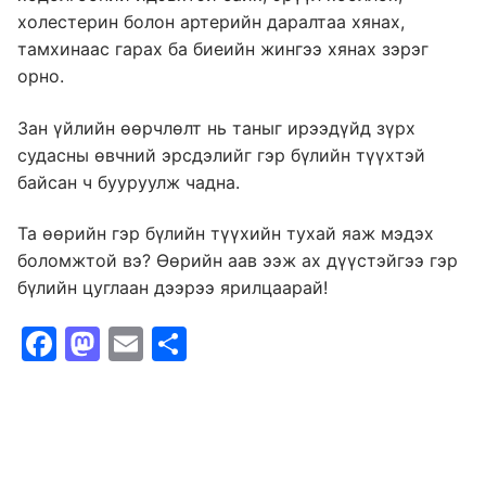
холестерин болон артерийн даралтаа хянах,
тамхинаас гарах ба биеийн жингээ хянах зэрэг
орно.
Зан үйлийн өөрчлөлт нь таныг ирээдүйд зүрх
судасны өвчний эрсдэлийг гэр бүлийн түүхтэй
байсан ч бууруулж чадна.
Та өөрийн гэр бүлийн түүхийн тухай яаж мэдэх
боломжтой вэ? Өөрийн аав ээж ах дүүстэйгээ гэр
бүлийн цуглаан дээрээ ярилцаарай!
Facebook
Mastodon
Email
Share