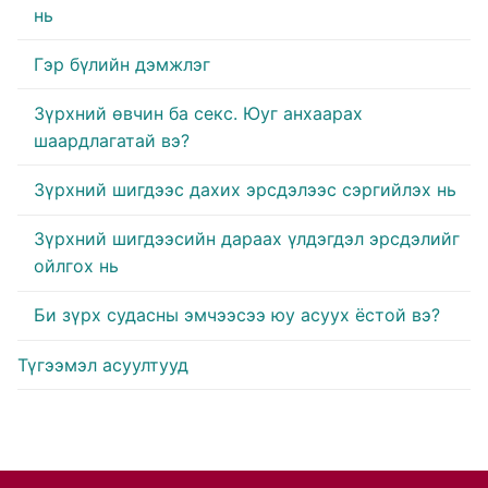
нь
Гэр бүлийн дэмжлэг
Зүрхний өвчин ба секс. Юуг анхаарах
шаардлагатай вэ?
Зүрхний шигдээс дахих эрсдэлээс сэргийлэх нь
Зүрхний шигдээсийн дараах үлдэгдэл эрсдэлийг
ойлгох нь
Би зүрх судасны эмчээсээ юу асуух ёстой вэ?
Түгээмэл асуултууд