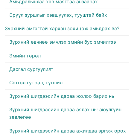
Амьдралынхаа хэв маягтаа анзаарах
Эрүүл зуршлыг хэвшүүлэх, тууштай байх
Зүрхний эмгэгтэй хэрхэн зохицож амьдрах вэ?
Зүрхний өвчнөө эмчлэх эмийн бус эмчилгээ
Эмийн төрөл
Дасгал сургуулилт
Сэтгэл гутрал, түгшил
Зүрхний шигдээсийн дараа жолоо барих нь
Зүрхний шигдээсийн дараа аялах нь: аюулгүйн
зөвлөгөө
Зүрхний шигдээсийн дараа ажилдаа эргэж орох