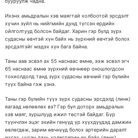
бууруулж чадна.
Ихэнх амьдралын хэв маягтай холбоотой эрсдэлт
хүчин зүйл нь нийгмийн дунд түгсэн ердийн
ойлголтууд болсон байдаг. Харин гэр бүлд зүрх
судасны өвчтэй хүн байх нь зүрхний өвчтэй болох
эрсдэлтэйг мэдэх хүн бага байна.
Таны аав эсвэл ах 55 наснаас өмнө, ээж эсвэл эгч
65 наснаас өмнө зүрхний өвчнөөр оношлогдсон
тохиолдолд танд зүрх судасны өвчний гэр бүлийн
түүх байна гэж үзнэ.
Таны гэр бүлийн түүх зүрх судасны эрсдэлд (линк)
яагаад нөлөөлөх вэ? Гэр бүл доторх амьдралын
хэв маяг, зуршлууд ижил төстэй байдаг. Бүр
түүнчлэн эцэг эхийн генүүд үр хүүхдүүдэд дамжин
өвлөгдөж, зарим өвчнүүд болох артерийн даралт
ихсэх, цусан дахь холестерин их байх (линк)