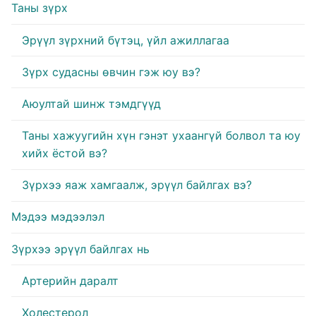
Таны зүрх
Эрүүл зүрхний бүтэц, үйл ажиллагаа
Зүрх судасны өвчин гэж юу вэ?
Аюултай шинж тэмдгүүд
Таны хажуугийн хүн гэнэт ухаангүй болвол та юу
хийх ёстой вэ?
Зүрхээ яаж хамгаалж, эрүүл байлгах вэ?
Мэдээ мэдээлэл
Зүрхээ эрүүл байлгах нь
Артерийн даралт
Холестерол