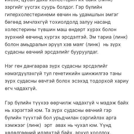
зэргийг үүсгэх суурь болдог. Гэр бүлийн
гиперхолестеринеми өвчин нь удамшлын эмгэг
бөгөөд эмчлэхгүй тохиолдолд залуу насанд
холестерины түвшин маш өндөрт хүрэх болон
зүрхний өвчинд хүргэх эрсдэлтэй. Эм тариа (линк)
болон амьдралын эрүүл хэв маяг (линк) нь зүрх
судасны өвчний эрсдэлийг бууруулдаг.
Нэг ген дангаараа зүрх судасны эрсдэлийг
нэмэгдүүлэхгүй тул генетикийн шинжилгээ таны
зүрх судасны өвчтэй болох эсэхэд тодорхой хариу
өгч чадахгүй.
Гэр бүлийн түүхээ өөрчилж чадахгүй ч мэдэж байх
нь хэрэгтэй юм. Та зүрх судасны өвчний гэр
бүлийн түүхтэй бол урьдчилан сэргийлэх арга
хэмжээг (линк) эрт авах нь чухал юм. Үүнд
хөдөлгөөний идэвхтэй байх, эрүүл хооллох,