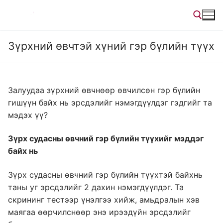
Skip
to
content
Зүрхний өвчтэй хүний гэр бүлийн түүх
Search for:
Залуудаа зүрхний өвчнөөр өвчилсөн гэр бүлийн
гишүүн байх нь эрсдэлийг нэмэгдүүлдэг гэдгийг та
мэдэх үү?
Зүрх судасны өвчний гэр бүлийн түүхийг мэддэг
байх нь
Зүрх судасны өвчний гэр бүлийн түүхтэй байхнь
таны уг эрсдэлийг 2 дахин нэмэгдүүлдэг. Та
скрининг тестээр үнэлгээ хийж, амьдралын хэв
маягаа өөрчилснөөр энэ ирээдүйн эрсдэлийг