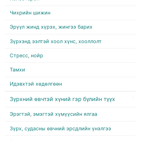
Чихрийн шижин
Эрүүл жинд хүрэх, жингээ барих
Зүрхэнд ээлтэй хоол хүнс, хооллолт
Стресс, нойр
Тамхи
Идэвхтэй хөдөлгөөн
Зүрхний өвчтэй хүний гэр бүлийн түүх
Эрэгтэй, эмэгтэй хүмүүсийн ялгаа
Зүрх, судасны өвчний эрсдлийн үнэлгээ