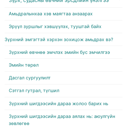
Зүрх, судасны өвчний эрсдлийн үнэлгээ
Амьдралынхаа хэв маягтаа анзаарах
Эрүүл зуршлыг хэвшүүлэх, тууштай байх
Зүрхний эмгэгтэй хэрхэн зохицож амьдрах вэ?
Зүрхний өвчнөө эмчлэх эмийн бус эмчилгээ
Эмийн төрөл
Дасгал сургуулилт
Сэтгэл гутрал, түгшил
Зүрхний шигдээсийн дараа жолоо барих нь
Зүрхний шигдээсийн дараа аялах нь: аюулгүйн
зөвлөгөө