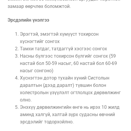
замаар өөрчлөх боломжтой.
Эрсдэлийн үнэлгээ
Эрэгтэй, эмэгтэй хүмүүст тохирсон
хүснэгтийг сонгох
Тамхи татдаг, татдаггүй хэсгээс сонгох
Насны бүлгээс тохирсон бүлгийг сонгох (59
настай бол 50-59 насыг, 60 настай бол 60-69
насыг сонгоно)
Хүснэгтэн дотор тухайн хүний Систолын
даралтын (дээд даралт) түвшин болон
холестролын үзүүлэлт огтлолцох дөрвөлжинг
олно.
Энэхүү дөрвөлжингийн өнгө нь ирэх 10 жилд
аминд халгүй, халтай зүрх судасны өвчний
эрсдэлийг тодорхойлно.