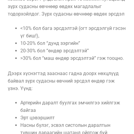
зүрх судасны өвчнөөр өвдөх магадлалыг
тодорхойлдог. Зүрх судасны өвчнөөр өвдөх эрсдэл
<10% бол бага эрсдэлтэй (огт эрсдэлгүй гэсэн
үг биш!),
10-20% бол “дунд зэргийн”
20-30% бол “өндөр эрсдэлтэй”
>30% бол “маш өндөр эрсдэлтэй” гэж тооцно.
Дээрх хүснэгтэд зааснаас гадна доорх нөхцлүүд
байвал зүрх судасны өвчний эрсдэл өндөр гэж
үзнэ. Үүнд:
Артерийн даралт буулгах эмчилгээ хийлгэж
байгаа
Эрт цэвэршилт
Насны бүлэг, эсвэл систолын даралтын
түвшин дараагийн шатанд ойртож буй