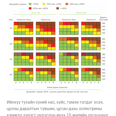
Ийнхүү тухайн хүний нас, хүйс, тамхи татдаг эсэх,
цусны даралтын түвшин, цусан дахь холестрины
хэмжээ зэрэгт үндэслэн ирэх 10 жилийн хугацаанд