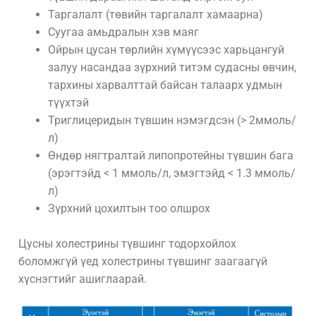
Таргалалт (төвийн таргалалт хамаарна)
Суугаа амьдралын хэв маяг
Ойрын цусан төрлийн хүмүүсээс харьцангуй
залуу насандаа зүрхний титэм судасны өвчин,
тархины харвалттай байсан талаарх удмын
түүхтэй
Триглицеридын түвшин нэмэгдсэн (> 2ммоль/
л)
Өндөр нягтралтай липопротейны түвшин бага
(эрэгтэйд < 1 ммоль/л, эмэгтэйд < 1.3 ммоль/
л)
Зүрхний цохилтын тоо олшрох
Цусны холестрины түвшинг тодорхойлох
боломжгүй үед холестрины түвшинг заагаагүй
хүснэгтийг ашиглаарай.