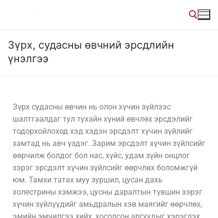
Зүрх, судасны өвчний эрсдлийн
үнэлгээ
Зүрх судасны өвчин нь олон хүчин зүйлээс
шалтгаалдаг тул тухайн хүний өвчлөх эрсдэлийг
тодорхойлоход хэд хэдэн эрсдэлт хүчин зүйлийг
хамтад нь авч үздэг. Зарим эрсдэлт хүчин зүйлсийг
өөрчилж болдог бол нас, хүйс, удам зүйн онцлог
зэрэг эрсдэлт хүчин зүйлсийг өөрчлөх боломжгүй
юм. Тамхи татах муу зуршил, цусан дахь
холестрины хэмжээ, цусны даралтын түвшин зэрэг
хүчин зүйлүүдийг амьдралын хэв маягийг өөрчлөх,
эмийн эмчилгээ хийх, хосолсон аргуудыг хэрэглэх