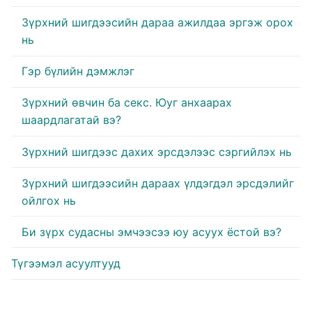
Зүрхний шигдээсийн дараа ажилдаа эргэж орох
нь
Гэр бүлийн дэмжлэг
Зүрхний өвчин ба секс. Юуг анхаарах
шаардлагатай вэ?
Зүрхний шигдээс дахих эрсдэлээс сэргийлэх нь
Зүрхний шигдээсийн дараах үлдэгдэл эрсдэлийг
ойлгох нь
Би зүрх судасны эмчээсээ юу асуух ёстой вэ?
Түгээмэл асуултууд