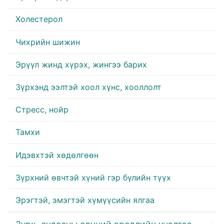
Холестерол
Чихрийн шижин
Эрүүл жинд хүрэх, жингээ барих
Зүрхэнд ээлтэй хоол хүнс, хооллолт
Стресс, нойр
Тамхи
Идэвхтэй хөдөлгөөн
Зүрхний өвчтэй хүний гэр бүлийн түүх
Эрэгтэй, эмэгтэй хүмүүсийн ялгаа