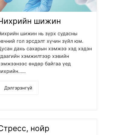
Чихрийн шижин
Чихрийн шижин нь зүрх судасны
өвчний гол эрсдэлт хүчин зүйл юм.
Цусан дахь сахарын хэмжээ хэд хэдэн
удаагийн хэмжилтээр хэвийн
хэмжээнээс өндөр байгаа үед
чихрийн…...
Дэлгэрэнгүй
Стресс, нойр