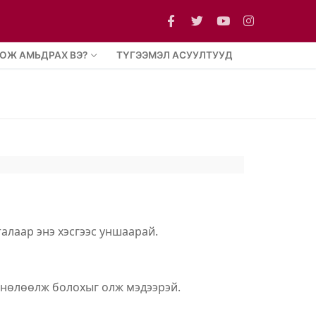
ОЖ АМЬДРАХ ВЭ?
ТҮГЭЭМЭЛ АСУУЛТУУД
 талаар энэ хэсгээс уншаарай.
н нөлөөлж болохыг олж мэдээрэй.