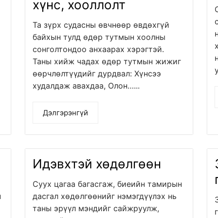
хүнс, хооллолт
Та зүрх судасны өвчнөөр өвдөхгүй
байхын тулд өдөр тутмын хоолны
сонголтондоо анхаарах хэрэгтэй.
Таны хийж чадах өдөр тутмын жижиг
өөрчлөлтүүдийг дурдвал: Хүнсээ
худалдаж авахдаа, Олон…...
Дэлгэрэнгүй
Идэвхтэй хөдөлгөөн
Суух цагаа багасгаж, биеийн тамирын
н
дасгал хөдөлгөөнийг нэмэгдүүлэх нь
таны эрүүл мэндийг сайжруулж,