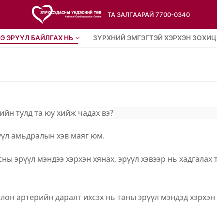
ТА ЗАЛГААРАЙ 7700-0340
Э ЭРҮҮЛ БАЙЛГАХ НЬ
ЗҮРХНИЙ ЭМГЭГТЭЙ ХЭРХЭН ЗОХИЦ
йн тулд та юу хийж чадах вэ?
үүл амьдралын хэв маяг юм.
асны эрүүл мэндээ хэрхэн хянах, эрүүл хэвээр нь хадгалах
олон
артерийн даралт ихсэх нь таны эрүүл мэндэд хэрхэ