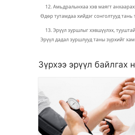
12.
Амьдралынхаа хэв маягт анхаарах
Өдөр тутамдаа хийдэг сонголтууд тань 
13.
Эрүүл зуршлыг хэвшүүлэх, туушта
Эрүүл дадал зуршлууд таны зүрхийг хам
Зүрхээ эрүүл байлгах 