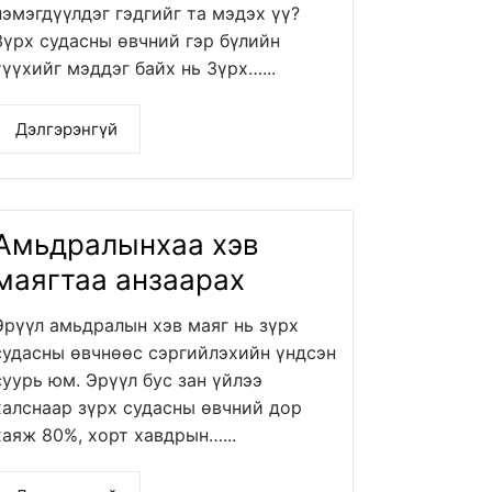
нэмэгдүүлдэг гэдгийг та мэдэх үү?
Зүрх судасны өвчний гэр бүлийн
түүхийг мэддэг байх нь Зүрх…...
Дэлгэрэнгүй
Амьдралынхаа хэв
маягтаа анзаарах
Эрүүл амьдралын хэв маяг нь зүрх
судасны өвчнөөс сэргийлэхийн үндсэн
суурь юм. Эрүүл бус зан үйлээ
халснаар зүрх судасны өвчний дор
хаяж 80%, хорт хавдрын…...