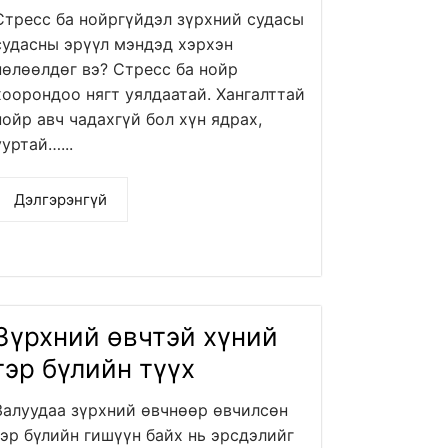
Стресс ба нойргүйдэл зүрхний судасы
судасны эрүүл мэндэд хэрхэн
нөлөөлдөг вэ? Стресс ба нойр
хоорондоо нягт уялдаатай. Хангалттай
нойр авч чадахгүй бол хүн ядрах,
ууртай…...
Дэлгэрэнгүй
Зүрхний өвчтэй хүний
гэр бүлийн түүх
Залуудаа зүрхний өвчнөөр өвчилсөн
гэр бүлийн гишүүн байх нь эрсдэлийг