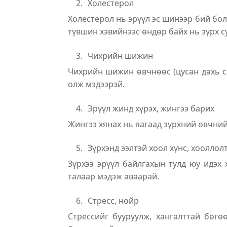
2.
Холестерол
Холестерол нь эрүүл эс шинээр бий бол
түвшин хэвийнээс өндөр байх нь зүрх с
3.
Чихрийн шижин
Чихрийн шижин өвчнөөс (цусан дахь са
олж мэдээрэй.
4.
Эрүүл жинд хүрэх, жингээ барих
Жингээ хянах нь яагаад зүрхний өвчний
5.
Зүрхэнд ээлтэй хоол хүнс, хооллол
Зүрхээ эрүүл байлгахын тулд юу идэх
талаар мэдэж аваарай.
6.
Стресс, нойр
Стрессийг бууруулж, хангалттай бөг