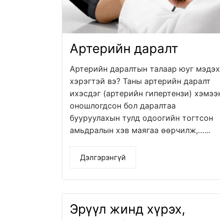
Артерийн даралт
Артерийн даралтын талаар юуг мэдэх
хэрэгтэй вэ? Таны артерийн даралт
ихэсдэг (артерийн гипертензи) хэмээ
оношлогдсон бол даралтаа
бууруулахын тулд одоогийн тогтсон
амьдралын хэв маягаа өөрчилж,…...
Дэлгэрэнгүй
Эрүүл жинд хүрэх,