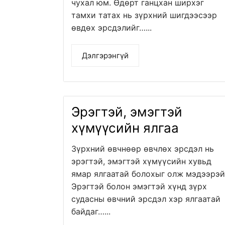
чухал юм. Өдөрт ганцхан ширхэг
тамхи татах нь зүрхний шигдээсээр
өвдөх эрсдэлийг…...
Дэлгэрэнгүй
Эрэгтэй, эмэгтэй
хүмүүсийн ялгаа
Зүрхний өвчнөөр өвчлөх эрсдэл нь
эрэгтэй, эмэгтэй хүмүүсийн хувьд
ямар ялгаатай болохыг олж мэдээрэй
Эрэгтэй болон эмэгтэй хүнд зүрх
судасны өвчний эрсдэл хэр ялгаатай
байдаг…...