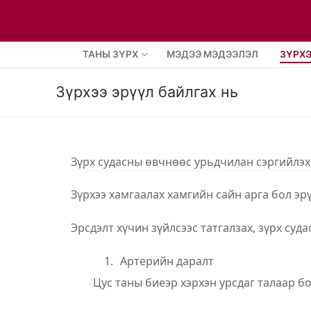
ТАНЫ ЗҮРХ
МЭДЭЭ МЭДЭЭЛЭЛ
ЗҮРХЭ
Зүрхээ эрүүл байлгах нь
Зүрх судасны өвчнөөс урьдчилан сэргийлэхи
Зүрхээ хамгаалах хамгийн сайн арга бол эр
Эрсдэлт хүчин зүйлсээс татгалзах, зүрх суд
1.
Артерийн даралт
Цус таны биеэр хэрхэн урс
даг талаар б