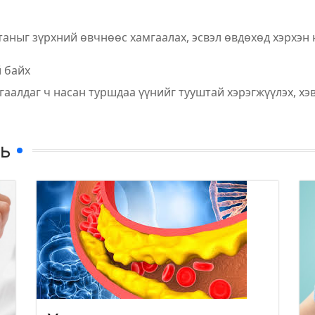
таныг зүрхний өвчнөөс хамгаалах, эсвэл өвдөхөд хэрхэн
й байх
гаалдаг ч насан туршдаа үүнийг тууштай хэрэгжүүлэх, х
нь