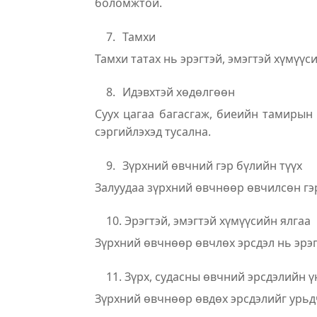
боломжтой.
7.
Тамхи
Тамхи татах нь эрэгтэй, эмэгтэй хүмүү
8.
Идэвхтэй хөдөлгөөн
Суух цагаа багасгаж, биеийн тамирын
сэргийлэхэд тусална.
9.
Зүрхний өвчний гэр бүлийн түүх
Залуудаа зүрхний өвчнөөр өвчилсөн гэр
10.
Эрэгтэй, эмэгтэй хүмүүсийн ялгаа
Зүрхний өвчнөөр өвчлөх эрсдэл нь эрэг
11.
Зүрх, судасны өвчний эрсдэлийн ү
Зүрхний өвчнөөр өвдөх эрсдэлийг урьд