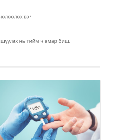
 нөлөөлөх вэ?
эвшүүлэх нь тийм ч амар биш.