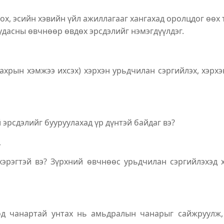
ох, эсийн хэвийн үйл ажиллагааг хангахад оролцдог өөх 
удасны өвчнөөр өвдөх эрсдэлийг нэмэгдүүлдэг.
хрын хэмжээ ихсэх) хэрхэн урьдчилан сэргийлэх, хэрхэ
 эрсдэлийг бууруулахад үр дүнтэй байдаг вэ?
т
 хэрэгтэй вэ? Зүрхний өвчнөөс урьдчилан сэргийлэхэд 
өөд чанартай унтах нь амьдралын чанарыг сайжруулж,