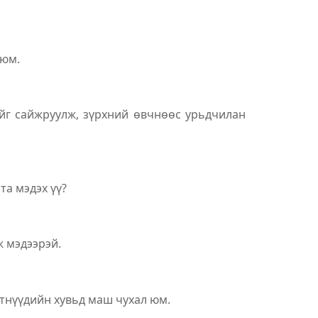
 юм.
ийг сайжруулж, зүрхний өвчнөөс урьдчилан
та мэдэх үү?
ж мэдээрэй.
лтнүүдийн хувьд маш чухал юм.