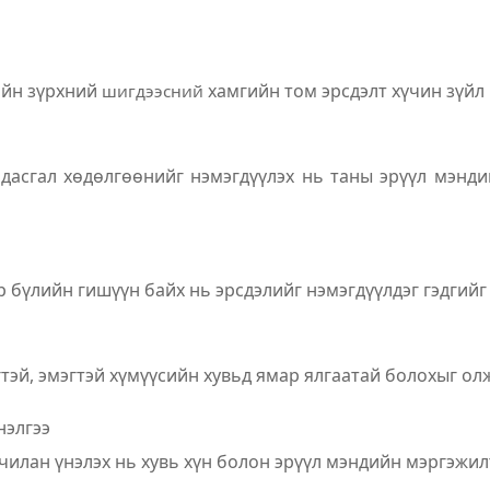
сийн зүрхний
хамгийн том эрсдэлт хүчин зүйл
шигдээсний
 дасгал хөдөлгөөнийг нэмэгдүүлэх нь таны эрүүл мэнд
 бүлийн гишүүн байх нь эрсдэлийг нэмэгдүүлдэг гэдгийг 
тэй, эмэгтэй хүмүүсийн хувьд ямар ялгаатай болохыг ол
нэлгээ
чилан үнэлэх нь хувь хүн болон эрүүл мэндийн мэргэжи