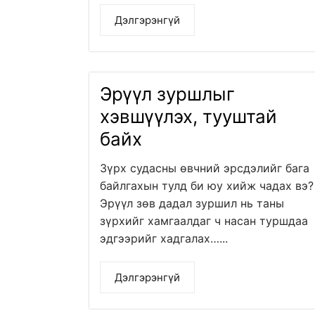
Дэлгэрэнгүй
Эрүүл зуршлыг
хэвшүүлэх, тууштай
байх
Зүрх судасны өвчний эрсдэлийг бага
байлгахын тулд би юу хийж чадах вэ?
Эрүүл зөв дадал зуршил нь таны
зүрхийг хамгаалдаг ч насан туршдаа
эдгээрийг хадгалах…...
Дэлгэрэнгүй