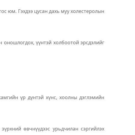
тос юм. Гэхдээ цусан дахь муу холестеролын
н оношлогдох, үүнтэй холбоотой эрсдэлийг
хамгийн үр дүнтэй хүнс, хоолны дэглэмийн
 зүрхний өвчнүүдээс урьдчилан сэргийлэх