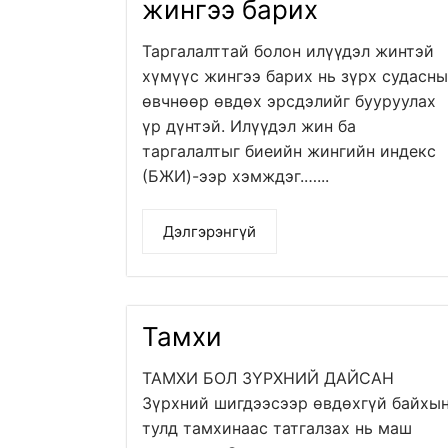
жингээ барих
Таргалалттай болон илүүдэл жинтэй
хүмүүс жингээ барих нь зүрх судасны
өвчнөөр өвдөх эрсдэлийг бууруулах
үр дүнтэй. Илүүдэл жин ба
таргалалтыг биеийн жингийн индекс
(БЖИ)-ээр хэмждэг.…...
Дэлгэрэнгүй
Тамхи
ТАМХИ БОЛ ЗҮРХНИЙ ДАЙСАН
Зүрхний шигдээсээр өвдөхгүй байхы
тулд тамхинаас татгалзах нь маш