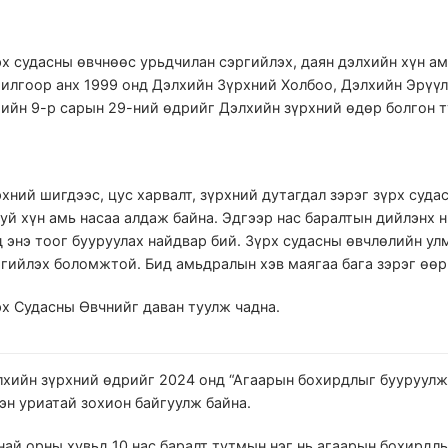
х судасны өвчнөөс урьдчилан сэргийлэх, даян дэлхийн хүн ам
рилгоор анх 1999 онд Дэлхийн Зүрхний Холбоо, Дэлхийн Эрүү
ийн 9-р сарын 29-ний өдрийг Дэлхийн зүрхний өдөр болгон т
хний шигдээс, цус харвалт, зүрхний дутагдал зэрэг зүрх суда
уй хүн амь насаа алдаж байна. Эдгээр нас баралтын дийлэнх 
 энэ тоог бууруулах найдвар бий. Зүрх судасны өвчлөлийн ул
ргийлэх боломжтой. Бид амьдралын хэв маягаа бага зэрэг өө
х Судасны Өвчнийг даван туулж чадна.
хийн зүрхний өдрийг 2024 онд “Агаарын бохирдлыг бууруулж,
эн уриатай зохион байгуулж байна.
ай орны хувьд 10 нас баралт тутмын нэг нь агаарын бохирдл