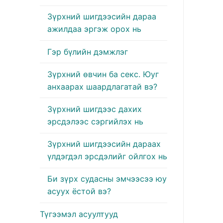
Зүрхний шигдээсийн дараа
ажилдаа эргэж орох нь
Гэр бүлийн дэмжлэг
Зүрхний өвчин ба секс. Юуг
анхаарах шаардлагатай вэ?
Зүрхний шигдээс дахих
эрсдэлээс сэргийлэх нь
Зүрхний шигдээсийн дараах
үлдэгдэл эрсдэлийг ойлгох нь
Би зүрх судасны эмчээсээ юу
асуух ёстой вэ?
Түгээмэл асуултууд