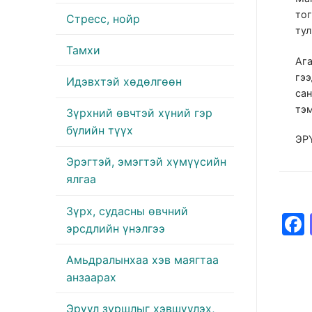
тог
Стресс, нойр
тул
Тамхи
Ага
гээ
Идэвхтэй хөдөлгөөн
сан
тэ
Зүрхний өвчтэй хүний гэр
бүлийн түүх
ЭР
Эрэгтэй, эмэгтэй хүмүүсийн
ялгаа
Зүрх, судасны өвчний
эрсдлийн үнэлгээ
Амьдралынхаа хэв маягтаа
анзаарах
Эрүүл зуршлыг хэвшүүлэх,