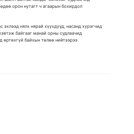
хөдөө орон нутагт ч агаарын бохирдол
с эхлээд нялх нярай хүүхдүүд, насанд хүрэгчид
 хэвтэж байгааг манай орны судлаачид
д өртөхгүй байхын төлөө нийтээрээ