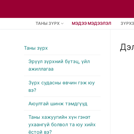
Skip
to
content
ТАНЫ ЗҮРХ
МЭДЭЭ МЭДЭЭЛЭЛ
ЗҮРХЭ
Дэ
Таны зүрх
Эрүүл зүрхний бүтэц, үйл
ажиллагаа
Зүрх судасны өвчин гэж юу
вэ?
Аюултай шинж тэмдгүүд
Таны хажуугийн хүн гэнэт
ухаангүй болвол та юу хийх
ёстой вэ?