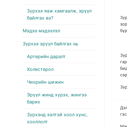
Зүрхээ яаж хамгаалж, эрүүл
Зүр
байлгах вэ?
зо
Мэдээ мэдээлэл
бүр
Зүрхээ эрүүл байлгах нь
Зүр
Артерийн даралт
гар
Бид
Холестерол
сэ
Чихрийн шижин
Зүр
Эрүүл жинд хүрэх, жингээ
барих
Дэл
гэс
Зүрхэнд ээлтэй хоол хүнс,
хооллолт
Ман