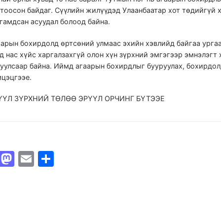
тоосон байдаг. Сүүлийн жилүүдэд Улаанбаатар хот төдийгүй 
гамдсан асуудал болоод байна.
арын бохирдолд өртсөний улмаас эхийн хэвлийд байгаа ургаа
д нас хүйс харгалзахгүй олон хүн зүрхний эмгэгээр эмнэлэгт
уулсаар байна. Иймд агаарын бохирдлыг бууруулах, бохирдол
мцэцгээе.
ҮҮЛ ЗҮРХНИЙ ТӨЛӨӨ ЭРҮҮЛ ОРЧИНГ БҮТЭЭЕ
Facebook
Mastodon
Email
Share