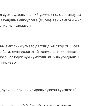
д зүрх судасны өвчний үзүүлэх нөлөөг таниулах
л Мэндийн Байгууллага (ДЭМБ)-тай хамтран жил
унхаглан зарласан.
сны эмгэгийн улмаас дэлхийд жил бүр 20.5 сая
нь бага, дунд орлоготой орнуудад тохиолддог.
маас нас барж буй хүмүүийн 80% нь урьдчилан
рчилснөөр
 зүрхний өвчний хямралыг даван туулцгаая”
ын шалтгаантай байдаг болохыг судлаачид