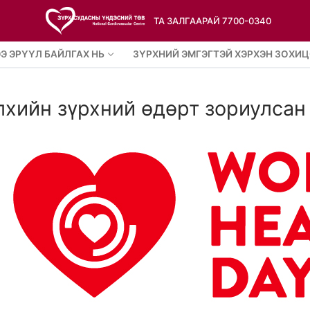
ТА ЗАЛГААРАЙ 7700-0340
Э ЭРҮҮЛ БАЙЛГАХ НЬ
ЗҮРХНИЙ ЭМГЭГТЭЙ ХЭРХЭН ЗОХИЦ
лхийн зүрхний өдөрт зориулсан