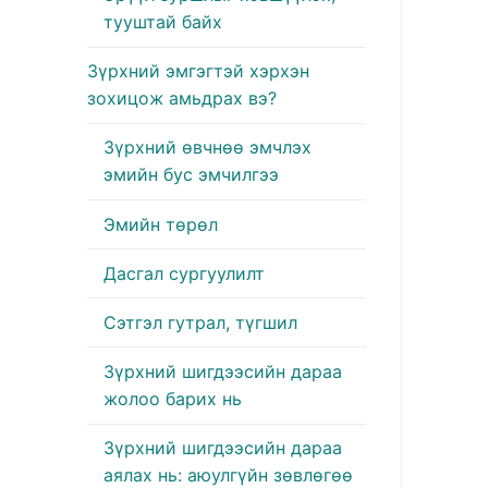
тууштай байх
Зүрхний эмгэгтэй хэрхэн
зохицож амьдрах вэ?
Зүрхний өвчнөө эмчлэх
эмийн бус эмчилгээ
Эмийн төрөл
Дасгал сургуулилт
Сэтгэл гутрал, түгшил
Зүрхний шигдээсийн дараа
жолоо барих нь
Зүрхний шигдээсийн дараа
аялах нь: аюулгүйн зөвлөгөө