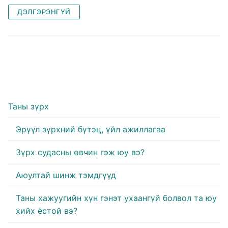
c
st
ai
ar
ДЭЛГЭРЭНГҮЙ
e
o
l
e
b
d
o
o
o
n
k
Таны зүрх
Эрүүл зүрхний бүтэц, үйл ажиллагаа
Зүрх судасны өвчин гэж юу вэ?
Аюултай шинж тэмдгүүд
Таны хажуугийн хүн гэнэт ухаангүй болвол та юу
хийх ёстой вэ?