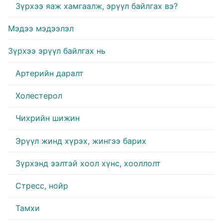
Зүрхээ яаж хамгаалж, эрүүл байлгах вэ?
Мэдээ мэдээлэл
Зүрхээ эрүүл байлгах нь
Артерийн даралт
Холестерол
Чихрийн шижин
Эрүүл жинд хүрэх, жингээ барих
Зүрхэнд ээлтэй хоол хүнс, хооллолт
Стресс, нойр
Тамхи