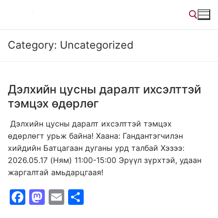
Skip
to
content
Category:
Uncategorized
Search for:
Дэлхийн цусны даралт ихсэлттэй
тэмцэх өдөрлөг
Дэлхийн цусны даралт ихсэлттэй тэмцэх
өдөрлөгт урьж байна! Хаана: Гандантэгчилэн
хийдийн Батцагаан дуганы урд талбай Хэзээ:
2026.05.17 (Ням) 11:00-15:00 Эрүүл зүрхтэй, удаан
жаргалтай амьдарцгаая!
F
M
E
S
a
a
m
h