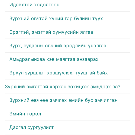
Идэвхтэй хөдөлгөөн
Зүрхний өвчтэй хүний гэр бүлийн түүх
Эрэгтэй, эмэгтэй хүмүүсийн ялгаа
Зүрх, судасны өвчний эрсдлийн үнэлгээ
Амьдралынхаа хэв маягтаа анзаарах
Эрүүл зуршлыг хэвшүүлэх, тууштай байх
Зүрхний эмгэгтэй хэрхэн зохицож амьдрах вэ?
Зүрхний өвчнөө эмчлэх эмийн бус эмчилгээ
Эмийн төрөл
Дасгал сургуулилт