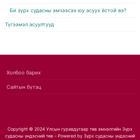
Би зүрх судасны эмчээсээ юу асуух ёстой вэ?
Түгээмэл асуултууд
Холбоо барих
Сайтын бүтэц
Copyright © 2024 Улсын гуравдугаар төв эмнэлгийн Зүрх
судасны үндэсний төв – Powered by Зүрх судасны үндэсний